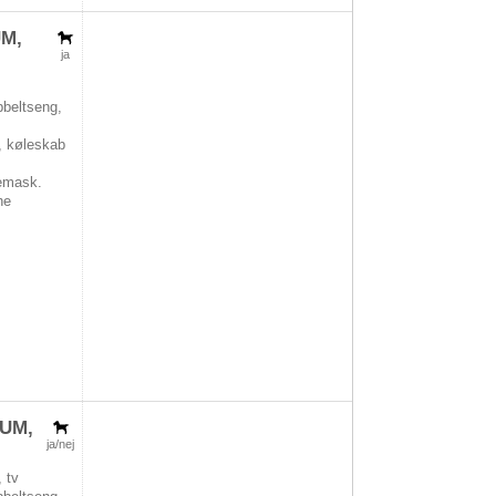
UM,
ja
beltseng,
, køleskab
,
emask.
he
IUM,
ja/nej
 tv