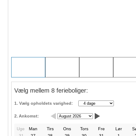
Vælg mellem 8 ferieboliger:
1. Vælg opholdets varighed:
2. Ankomst:
Uge
Man
Tirs
Ons
Tors
Fre
Lør
S
31
27
28
29
30
31
1