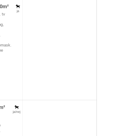
60m²
ja
 tv
ng,
,
emask.
he
5m²
ja/nej
e
,