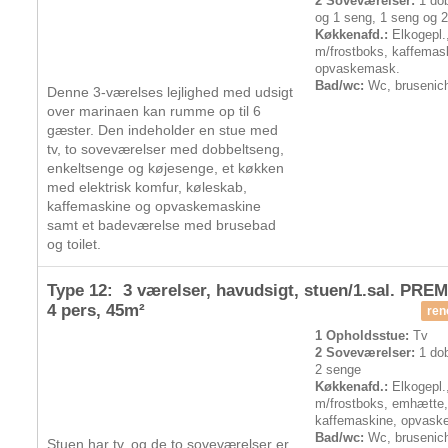
2 Soveværelser:
1 dob
og 1 seng, 1 seng og 2
Køkkenafd.:
Elkogepl.
m/frostboks, kaffemas
opvaskemask.
Bad/wc:
Wc, brusenic
Denne 3-værelses lejlighed med udsigt
over marinaen kan rumme op til 6
gæster. Den indeholder en stue med
tv, to soveværelser med dobbeltseng,
enkeltsenge og køjesenge, et køkken
med elektrisk komfur, køleskab,
kaffemaskine og opvaskemaskine
samt et badeværelse med brusebad
og toilet.
Type 12: 3 værelser, havudsigt, stuen/1.sal. PRE
4 pers
, 45m²
ren
1 Opholdsstue:
Tv
2 Soveværelser:
1 dob
2 senge
Køkkenafd.:
Elkogepl.
m/frostboks, emhætte
kaffemaskine, opvask
Bad/wc:
Wc, brusenic
Stuen har tv, og de to soveværelser er