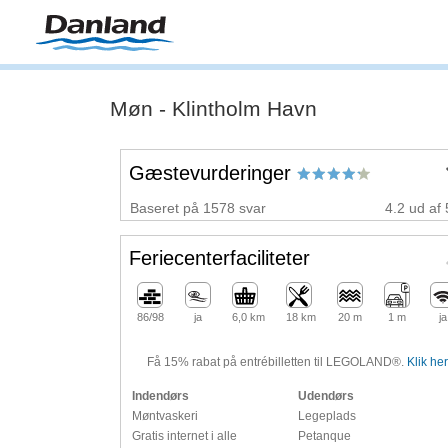
Møn - Klintholm Havn
Gæstevurderinger
Baseret på 1578 svar
4.2 ud af 
Feriecenterfaciliteter
86/98
ja
6,0 km
18 km
20 m
1 m
ja
Få 15% rabat på entrébilletten til LEGOLAND®.
Klik her
Indendørs
Udendørs
Møntvaskeri
Legeplads
Gratis internet i alle
Petanque