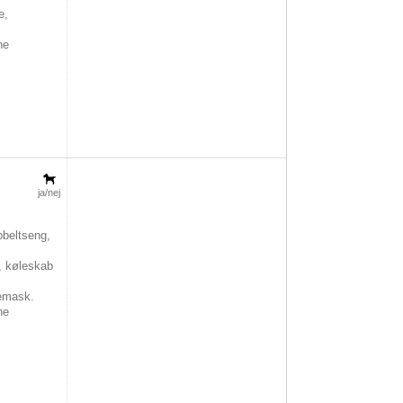
e,
he
ja/nej
beltseng,
, køleskab
,
emask.
he