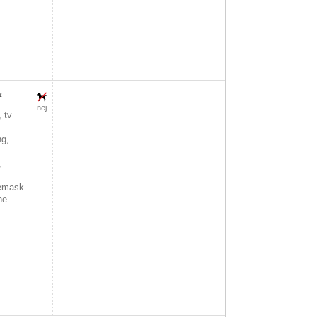
²
nej
 tv
ng,
,
emask.
he