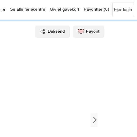
Se alle feriecentre
Giv et gavekort
Favoritter (0)
her
Ejer login