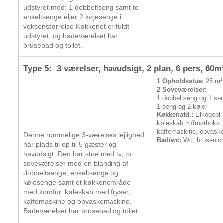
udstyret med: 1 dobbeltseng samt to
enkeltsenge eller 2 køjesenge i
voksenstørrelse Køkkenet er fuldt
udstyret, og badeværelset har
brusebad og toilet.
Type 5: 3 værelser, havudsigt, 2 plan,
6 pers
, 60m
1 Opholdsstue:
25 m²,
2 Soveværelser:
1 dobbeltseng og 1 se
1 seng og 2 køjer
Køkkenafd.:
Elkogepl.
køleskab m/frostboks,
kaffemaskine, opvask
Denne rummelige 3-værelses lejlighed
Bad/wc:
Wc, brusenic
har plads til op til 5 gæster og
havudsigt. Den har stue med tv, to
soveværelser med en blanding af
dobbeltsenge, enkeltsenge og
køjesenge samt et køkkenområde
med komfur, køleskab med fryser,
kaffemaskine og opvaskemaskine.
Badeværelset har brusebad og toilet.