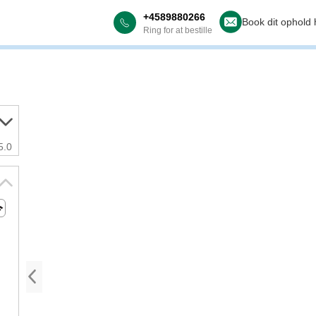
+4589880266
Book dit ophold 
Ring for at bestille
5.0