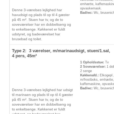
emhætte, kaffemaskin
opvaskemask.
Denne 3-værelses lejlighed har
Bad/wc:
Wc, brusenic
havudsigt og plads til op til 4 gæster
på 45 m². Stuen har tv, og de to
soveværelser har en dobbeltseng og
to enkeltsenge. Køkkenet er fuldt
udstyret, og badeværelset har
brusebad og toilet.
Type 2: 3 værelser, m/marinaudsigt, stuen/1.sal,
4 pers
, 45m²
1 Opholdsstue:
Tv
2 Soveværelser:
1 dob
2 senge
Køkkenafd.:
Elkogepl.
m/frostboks, emhætte
kaffemaskine, opvask
Bad/wc:
Wc, brusenic
Denne 3-værelses lejlighed har udsigt
til marinaen og plads til op til 4 gæster
på 45 m². Stuen har tv, og de to
soveværelser har en dobbeltseng og
to enkeltsenge. Køkkenet er fuldt