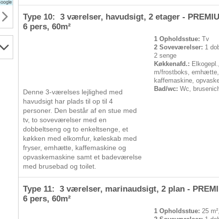
Type 10: 3 værelser, havudsigt, 2 etager - PREMI
6 pers
, 60m²
1 Opholdsstue:
Tv
2 Soveværelser:
1 dob
2 senge
Køkkenafd.:
Elkogepl.
m/frostboks, emhætte
kaffemaskine, opvask
Bad/wc:
Wc, brusenic
Denne 3-værelses lejlighed med
havudsigt har plads til op til 4
personer. Den består af en stue med
tv, to soveværelser med en
dobbeltseng og to enkeltsenge, et
køkken med elkomfur, køleskab med
fryser, emhætte, kaffemaskine og
opvaskemaskine samt et badeværelse
med brusebad og toilet.
Type 11: 3 værelser, marinaudsigt, 2 plan - PREM
6 pers
, 60m²
1 Opholdsstue:
25 m²,