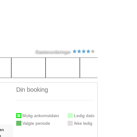
Gæstevurderinger
Din booking
Mulig ankomstdato
Ledig dato
Valgte periode
Ikke ledig
øn
2