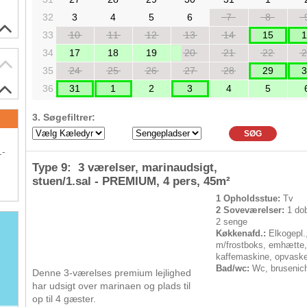
32
3
4
5
6
7
8
33
10
11
12
13
14
15
1
34
17
18
19
20
21
22
2
35
24
25
26
27
28
29
3
36
31
1
2
3
4
5
3. Søgefiltrer:
SØG
1-
Type 9: 3 værelser, marinaudsigt,
stuen/1.sal - PREMIUM,
4 pers
, 45m²
1 Opholdsstue:
Tv
2 Soveværelser:
1 dob
2 senge
Køkkenafd.:
Elkogepl.
m/frostboks, emhætte
kaffemaskine, opvask
Bad/wc:
Wc, brusenic
Denne 3-værelses premium lejlighed
har udsigt over marinaen og plads til
op til 4 gæster.