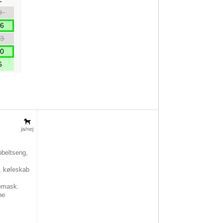
9
6
3
0
6
ja/nej
beltseng,
, køleskab
,
emask.
he