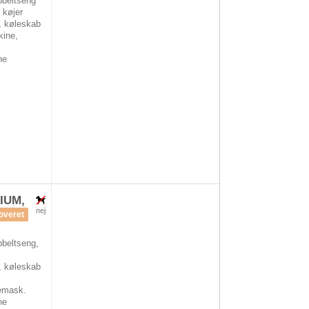
beltseng
 køjer
, køleskab
kine,
he
MIUM,
nej
overet
beltseng,
, køleskab
,
emask.
he