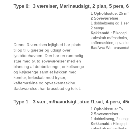
Type 6: 3 værelser, Marinaudsigt, 2 plan,
5 pers
, 
1 Opholdsstue:
25 m²,
2 Soveværelser:
1 dobbeltseng og 1 se
2 senge
Køkkenafd.:
Elkogepl.
køleskab m/frostboks,
kaffemaskine, opvask
Denne 3-værelses lejlighed har plads
Bad/wc:
Wc, brusenic
til op til 6 gæster og udsigt over
lystbådehavnen. Den har en rummelig
stue med tv, to soveværelser med en
blanding af dobbeltsenge, enkeltsenge
og køjesenge samt et køkken med
komfur, køleskab med fryser,
kaffemaskine og opvaskemaskine.
Badeværelset har brusebad og toilet.
Type 1: 3 vær.,m/havudsigt.,stue./1.sal,
4 pers
, 4
1 Opholdsstue:
Tv
2 Soveværelser:
1 dobbeltseng, 2 seng
Køkkenafd.:
Elkogepl.
køleskab m/frostboks,