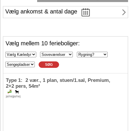
Vælg ankomst & antal dage
Vælg mellem 10 ferieboliger:
SØG
Type 1: 2 vær., 1 plan, stuen/1.sal, Premium,
2+2 pers
, 54m²
ja/nej
ja/nej