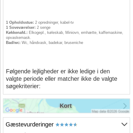
1 Opholdsstue:
2 opredninger, kabel-tv
1 Soveværelser:
2 senge
Køkkenafd.:
Elkogepl., køleskab, Miniovn, emhætte, kaffemaskine,
opvaskemask.
Bad/wc:
Wc, håndvask, badekar, bruseniche
Følgende lejligheder er ikke ledige i den
valgte periode eller matcher ikke de valgte
søgekriterier:
Kort
Gæstevurderinger