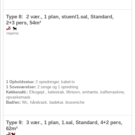
Type 8: 2 vær., 1 plan, stuen/1.sal, Standard,
2+3 pers
, 54m²
nej
ja/nej
1 Opholdsstue:
2 opredninger, kabel-tv
1 Soveværelser:
2 senge og 1 opredning
Køkkenafd.:
Elkogepl., køleskab, Miniovn, emhætte, kaffemaskine,
opvaskemask.
Bad/wc:
Wc, håndvask, badekar, bruseniche
Type 9: 3 vær., 1 plan, 1.sal, Standard,
4+2 pers
,
62m²