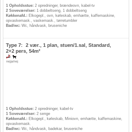
1 Opholdsstue:
2 opredninger, brændeovn, kabel-tv
2 Soveværelser:
1 dobbeltseng, 1 dobbeltseng
Køkkenafd.:
Elkogepl., ovn, køleskab, emhætte, kaffemaskine,
opvaskemask., vaskemask., tørretumbler
Bad/wc:
Wc, håndvask, bruseniche
Type 7: 2 vær., 1 plan, stuen/1.sal, Standard,
2+2 pers
, 54m²
nej
ja/nej
1 Opholdsstue:
2 opredninger, kabel-tv
1 Soveværelser:
2 senge
Køkkenafd.:
Elkogepl., køleskab, Miniovn, emhætte, kaffemaskine,
opvaskemask.
Bad/wc:
Wc, håndvask, badekar, bruseniche