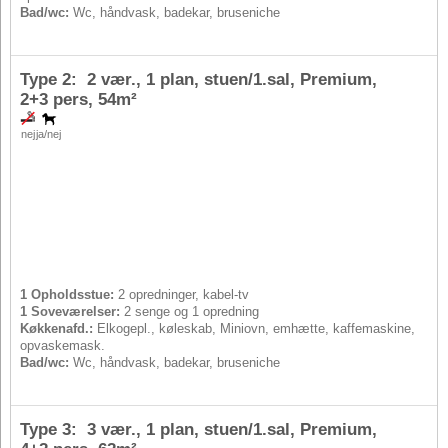
Bad/wc:
Wc, håndvask, badekar, bruseniche
Type 2: 2 vær., 1 plan, stuen/1.sal, Premium,
2+3 pers
, 54m²
nej
ja/nej
1 Opholdsstue:
2 opredninger, kabel-tv
1 Soveværelser:
2 senge og 1 opredning
Køkkenafd.:
Elkogepl., køleskab, Miniovn, emhætte, kaffemaskine,
opvaskemask.
Bad/wc:
Wc, håndvask, badekar, bruseniche
Type 3: 3 vær., 1 plan, stuen/1.sal, Premium,