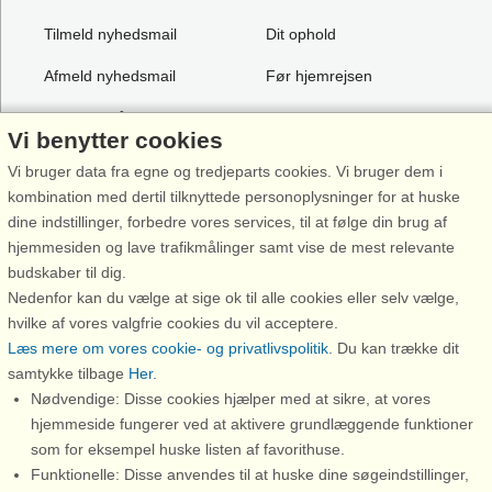
Tilmeld nyhedsmail
Dit ophold
Afmeld nyhedsmail
Før hjemrejsen
Rabatter på
Værd at vide
Vi benytter cookies
overnatning
Profil
Vi bruger data fra egne og tredjeparts cookies. Vi bruger dem i
Rabat til attraktioner
Tryghed / garanti
kombination med dertil tilknyttede personoplysninger for at huske
dine indstillinger, forbedre vores services, til at følge din brug af
Forbehold
hjemmesiden og lave trafikmålinger samt vise de mest relevante
Support
budskaber til dig.
Kontakt os
Nedenfor kan du vælge at sige ok til alle cookies eller selv vælge,
hvilke af vores valgfrie cookies du vil acceptere.
FAQ
Læs mere om vores cookie- og privatlivspolitik
. Du kan trække dit
samtykke tilbage
Her
.
FAQ rabatkoder
Nødvendige: Disse cookies hjælper med at sikre, at vores
Lejebetingelser
hjemmeside fungerer ved at aktivere grundlæggende funktioner
som for eksempel huske listen af favorithuse.
Persondatapolitik
Funktionelle: Disse anvendes til at huske dine søgeindstillinger,