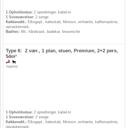
1 Opholdsstue:
2 opredninger, kabel-tv
1 Soveværelser:
2 senge
Køkkenafd.:
Elkogepl., køleskab, Miniovn, emhætte, kaffemaskine,
opvaskemask.
Bad/wc:
Wc, håndvask, badekar, bruseniche
Type 6: 2 vær., 1 plan, stuen, Premium,
2+2 pers
,
54m²
nej
ja/nej
1 Opholdsstue:
2 opredninger, kabel-tv
1 Soveværelser:
2 senge
Køkkenafd.:
Elkogepl., køleskab, Miniovn, emhætte, kaffemaskine,
opvaskemask.