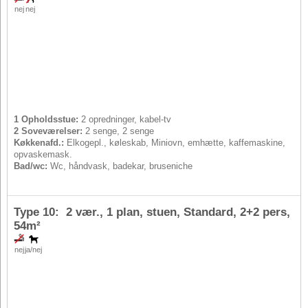
nej
nej
1 Opholdsstue:
2 opredninger, kabel-tv
2 Soveværelser:
2 senge, 2 senge
Køkkenafd.:
Elkogepl., køleskab, Miniovn, emhætte, kaffemaskine,
opvaskemask.
Bad/wc:
Wc, håndvask, badekar, bruseniche
Type 10: 2 vær., 1 plan, stuen, Standard,
2+2 pers
,
54m²
nej
ja/nej