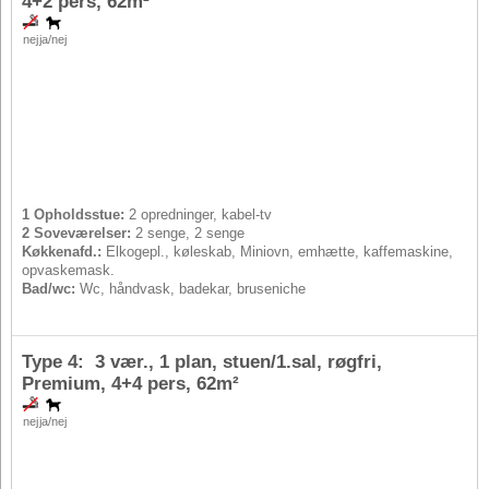
4+2 pers
, 62m²
nej
ja/nej
1 Opholdsstue:
2 opredninger, kabel-tv
2 Soveværelser:
2 senge, 2 senge
Køkkenafd.:
Elkogepl., køleskab, Miniovn, emhætte, kaffemaskine,
opvaskemask.
Bad/wc:
Wc, håndvask, badekar, bruseniche
Type 4: 3 vær., 1 plan, stuen/1.sal, røgfri,
Premium,
4+4 pers
, 62m²
nej
ja/nej