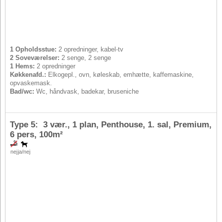
1 Opholdsstue:
2 opredninger, kabel-tv
2 Soveværelser:
2 senge, 2 senge
1 Hems:
2 opredninger
Køkkenafd.:
Elkogepl., ovn, køleskab, emhætte, kaffemaskine,
opvaskemask.
Bad/wc:
Wc, håndvask, badekar, bruseniche
Type 5: 3 vær., 1 plan, Penthouse, 1. sal, Premium,
6 pers
, 100m²
nej
ja/nej