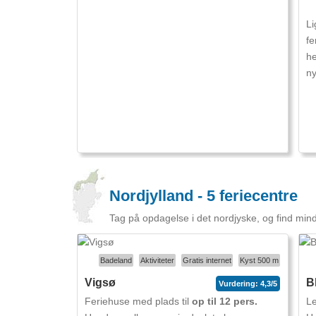
Li
fe
he
ny
Nordjylland - 5 feriecentre
Tag på opdagelse i det nordjyske, og find mi
Badeland
Aktiviteter
Gratis internet
Kyst 500 m
Vigsø
B
Vurdering: 4,3/5
Feriehuse med plads til
op til 12 pers.
Le