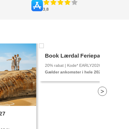
3,8
old
Familieophold
Ferie for 2
Book Lærdal Feriepark i Norge
20% rabat | Kode* EARLY2026
Gælder ankomster i hele 2026
>
027