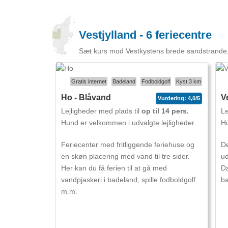
Vestjylland - 6 feriecentre
Sæt kurs mod Vestkystens brede sandstrande, 
Gratis internet
Badeland
Fodboldgolf
Kyst 3 km
Ho - Blåvand
V
Vurdering: 4,0/5
Lejligheder med plads til
op til 14 pers.
Le
Hund er velkommen i udvalgte lejligheder.
Hu
Feriecenter med fritliggende feriehuse og
De
en skøn placering med vand til tre sider.
ud
Her kan du få ferien til at gå med
Da
vandpjaskeri i badeland, spille fodboldgolf
ba
m.m.