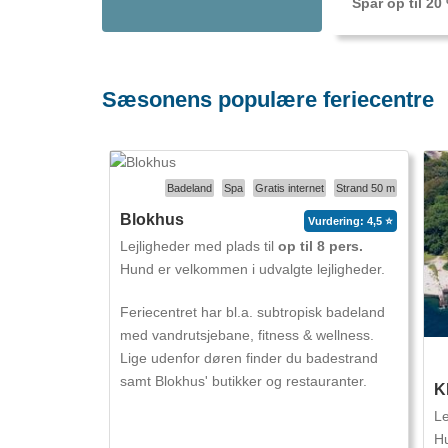
Spar op til 2
Sæsonens populære feriecentre
Badeland
Spa
Gratis internet
Strand 50 m
Blokhus
Vurdering: 4,5 ⭐
Lejligheder med plads til
op til 8 pers.
Hund er velkommen i udvalgte lejligheder.
Feriecentret har bl.a. subtropisk badeland
med vandrutsjebane, fitness & wellness.
Lige udenfor døren finder du badestrand
samt Blokhus' butikker og restauranter.
K
Le
Hu