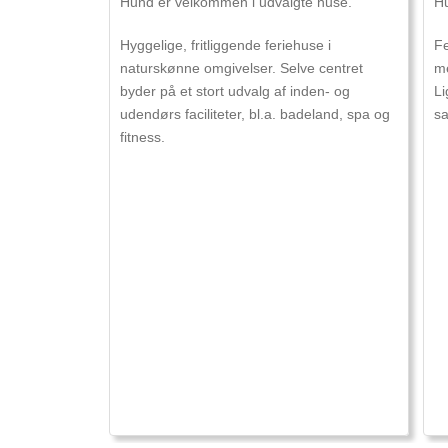
Hund er velkommen i udvalgte huse.
Hu
Hyggelige, fritliggende feriehuse i
Fe
naturskønne omgivelser. Selve centret
me
byder på et stort udvalg af inden- og
Li
udendørs faciliteter, bl.a. badeland, spa og
sa
fitness.