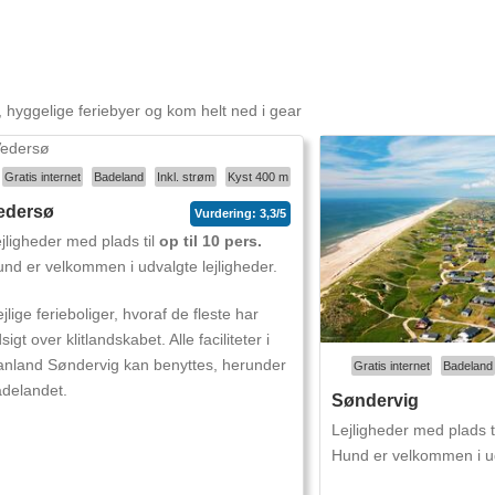
hyggelige feriebyer og kom helt ned i gear
Gratis internet
Badeland
Inkl. strøm
Kyst 400 m
edersø
Vurdering: 3,3/5
jligheder med plads til
op til 10 pers.
nd er velkommen i udvalgte lejligheder.
jlige ferieboliger, hvoraf de fleste har
sigt over klitlandskabet. Alle faciliteter i
nland Søndervig kan benyttes, herunder
Gratis internet
Badeland
delandet.
Søndervig
Lejligheder med plads t
Hund er velkommen i ud