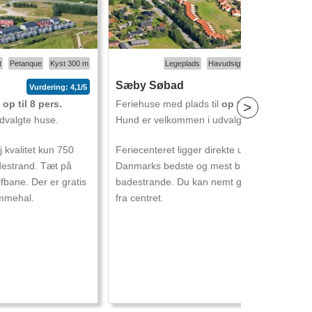
t
Petanque
Kyst 300 m
Legeplads
Havudsigt
Gratis internet
Sæby Søbad
Vurdering: 4,1/5
Vurdering: 4,3/5
l
op til 8 pers.
Feriehuse med plads til
op til 6 pers.
>
dvalgte huse.
Hund er velkommen i udvalgte huse.
 kvalitet kun 750
Feriecenteret ligger direkte ud til en af
adestrand. Tæt på
Danmarks bedste og mest børnevenlige
bane. Der er gratis
badestrande. Du kan nemt gå ind til Sæby
mmehal.
fra centret.