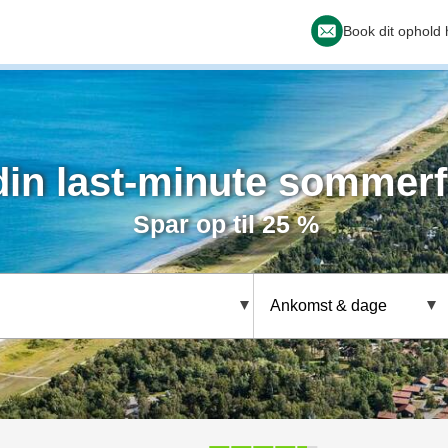
Book dit ophold 
in last-minute sommerf
Spar op til 25 %
Ankomst & dage