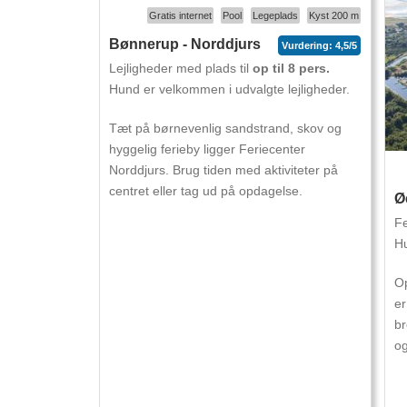
Gratis internet
Pool
Legeplads
Kyst 200 m
Bønnerup - Norddjurs
Vurdering: 4,5/5
Lejligheder med plads til
op til 8 pers.
Hund er velkommen i udvalgte lejligheder.
Tæt på børnevenlig sandstrand, skov og
hyggelig ferieby ligger Feriecenter
Norddjurs. Brug tiden med aktiviteter på
centret eller tag ud på opdagelse.
Ø
Fe
Hu
Op
er
br
og