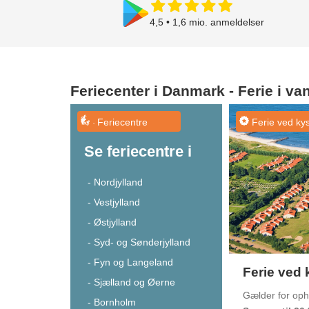
4,5 • 1,6 mio. anmeldelser
Find feriecenter på kort
Wellness
Feriecenter i Danmark - Ferie i v
Feriecentre
Ferie ved ky
Se feriecentre i
- Nordjylland
- Vestjylland
- Østjylland
- Syd- og Sønderjylland
- Fyn og Langeland
Ferie ved 
- Sjælland og Øerne
Gælder for oph
- Bornholm