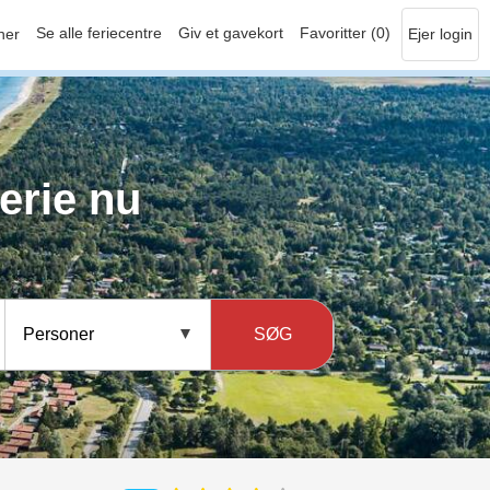
Se alle feriecentre
Giv et gavekort
Favoritter (0)
her
Ejer login
erie nu
SØG
Personer