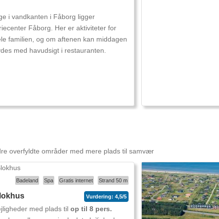
ge i vandkanten i Fåborg ligger
riecenter Fåborg. Her er aktiviteter for
le familien, og om aftenen kan middagen
des med havudsigt i restauranten.
ndre overfyldte områder med mere plads til samvær
Badeland
Spa
Gratis internet
Strand 50 m
lokhus
Vurdering: 4,5/5
jligheder med plads til
op til 8 pers.