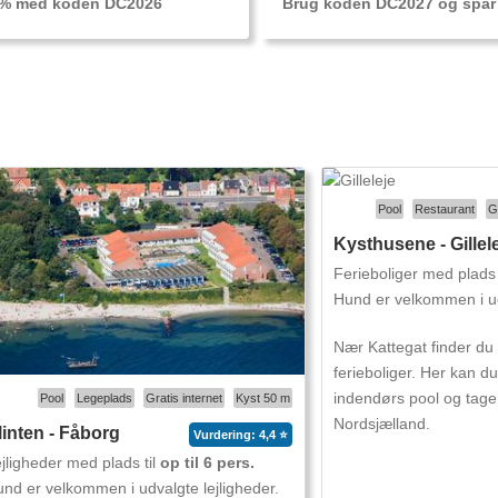
0 % med koden DC2026
Brug koden DC2027 og spar
Pool
Restaurant
G
Kysthusene - Gillel
Ferieboliger med plads 
Hund er velkommen i ud
Nær Kattegat finder du
ferieboliger. Her kan du
indendørs pool og tage
Pool
Legeplads
Gratis internet
Kyst 50 m
Nordsjælland.
linten - Fåborg
Vurdering: 4,4 ⭐
jligheder med plads til
op til 6 pers.
nd er velkommen i udvalgte lejligheder.