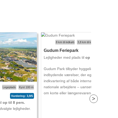
8 km til indkøb
3,8 km til kyst
Byggeår 1958
Gudum Feriepark
nyt
Lejligheder med plads til
op til 2 pers.
Gudum Park tilbyder hyggelige og
indbydende værelser, der egner sig godt til
indkvartering af både internationale og
nationale arbejdere – uanset om der er tale
Legeplads
Kyst 100 m
om korte eller længerevarende ophold.
Vurdering: 3,9/5
>
il
op til 8 pers.
valgte lejligheder.