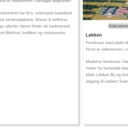
nd er velkommen i udvalgte lejligheder.
riecentret har bl.a. subtropisk badeland
d vandrutsjebane, fitness & wellness.
ge udenfor døren finder du badestrand
Gratis interne
mt Blokhus' butikker og restauranter.
Løkken
Feriehuse med plads ti
Hund er velkommen i u
Moderne feriehuse i høj
meter fra fantastisk b
både Løkken By og Golf
adgang til Løkken Svø