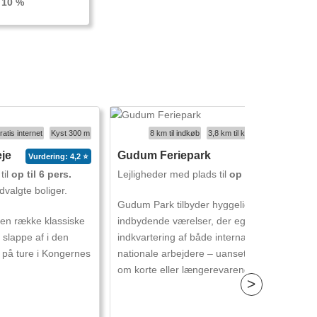
 10 %
ratis internet
Kyst 300 m
8 km til indkøb
3,8 km til kyst
Byggeår 1958
eje
Gudum Feriepark
Vurdering: 4,2 ⭐
nyt
til
op til 6 pers.
Lejligheder med plads til
op til 2 pers.
valgte boliger.
Gudum Park tilbyder hyggelige og
 en række klassiske
indbydende værelser, der egner sig godt til
 slappe af i den
indkvartering af både internationale og
 på ture i Kongernes
nationale arbejdere – uanset om der er tale
om korte eller længerevarende ophold.
>