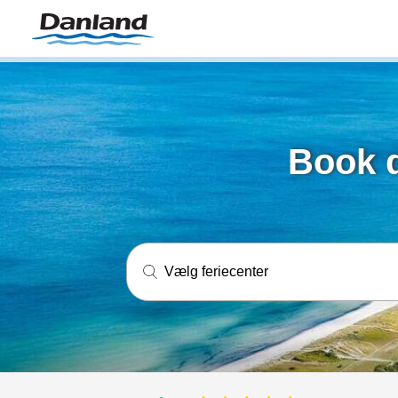
Book d
Vælg feriecenter