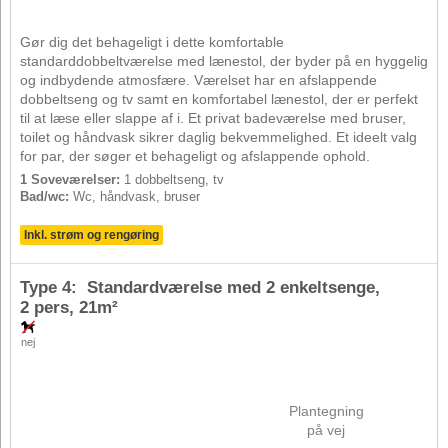
Gør dig det behageligt i dette komfortable
standarddobbeltværelse med lænestol, der byder på en hyggelig
og indbydende atmosfære. Værelset har en afslappende
dobbeltseng og tv samt en komfortabel lænestol, der er perfekt
til at læse eller slappe af i. Et privat badeværelse med bruser,
toilet og håndvask sikrer daglig bekvemmelighed. Et ideelt valg
for par, der søger et behageligt og afslappende ophold.
1 Soveværelser:
1 dobbeltseng, tv
Bad/wc:
Wc, håndvask, bruser
Inkl. strøm og rengøring
Type 4: Standardværelse med 2 enkeltsenge,
2 pers
, 21m²
nej
Plantegning
på vej