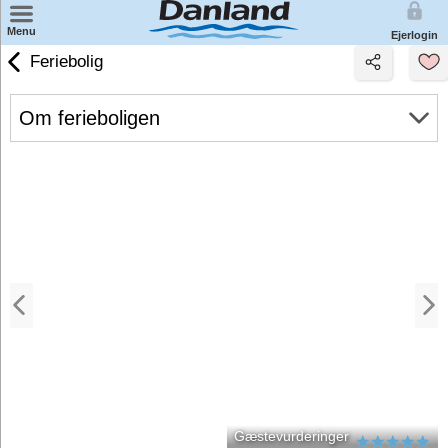
×
Menu
Ejerlogin
Find feriecenter på kort
Feriebolig
Wellness
Om ferieboligen
Miniferie
Badeland
Weekendophold
Familieophold
Ferie for 2
Gæstevurderinger