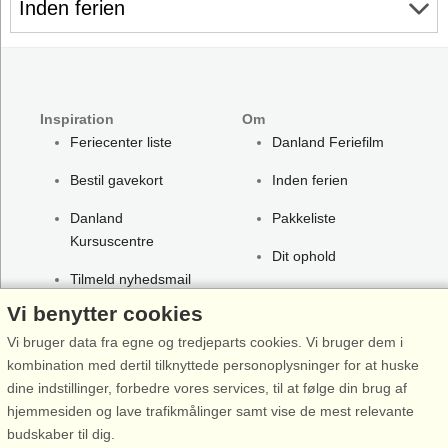
Inden ferien
Inspiration
Om
Feriecenter liste
Danland Feriefilm
Bestil gavekort
Inden ferien
Danland
Pakkeliste
Kursuscentre
Dit ophold
Tilmeld nyhedsmail
Før hjemrejsen
Vi benytter cookies
Afmeld nyhedsmail
Værd at vide
Vi bruger data fra egne og tredjeparts cookies. Vi bruger dem i
Rabatter på
Profil
kombination med dertil tilknyttede personoplysninger for at huske
overnatning
dine indstillinger, forbedre vores services, til at følge din brug af
Tryghed / garanti
hjemmesiden og lave trafikmålinger samt vise de mest relevante
Rabat til
Forbehold
budskaber til dig.
attraktioner