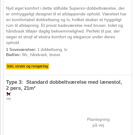
Nyd øget komfort i dette stilfulde Superior-dobbeltværelse, der
er omhyggeligt designet til et afslappende ophold. Værelset har
en komfortabel dobbeltseng og tv, hvilket skaber et hyggeligt
rum til afslapning. Et privat badeværelse med bruser, toilet og
håndvask tilføjer daglig bekvemmelighed. Perfekt til par, der
søger et strejf af ekstra komfort og elegance under deres
ophold.
1 Soveværelser:
1 dobbeltseng, tv
Bad/wc:
Wc, håndvask, bruser
Inkl. strøm og rengøring
Type 3: Standard dobbeltværelse med lænestol,
2 pers
, 21m²
nej
Plantegning
på vej