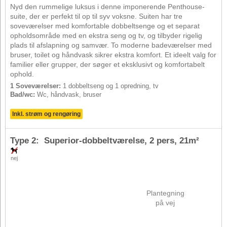
Nyd den rummelige luksus i denne imponerende Penthouse-
suite, der er perfekt til op til syv voksne. Suiten har tre
soveværelser med komfortable dobbeltsenge og et separat
opholdsområde med en ekstra seng og tv, og tilbyder rigelig
plads til afslapning og samvær. To moderne badeværelser med
bruser, toilet og håndvask sikrer ekstra komfort. Et ideelt valg for
familier eller grupper, der søger et eksklusivt og komfortabelt
ophold.
1 Soveværelser:
1 dobbeltseng og 1 opredning, tv
Bad/wc:
Wc, håndvask, bruser
Inkl. strøm og rengøring
Type 2: Superior-dobbeltværelse,
2 pers
, 21m²
nej
Plantegning
på vej