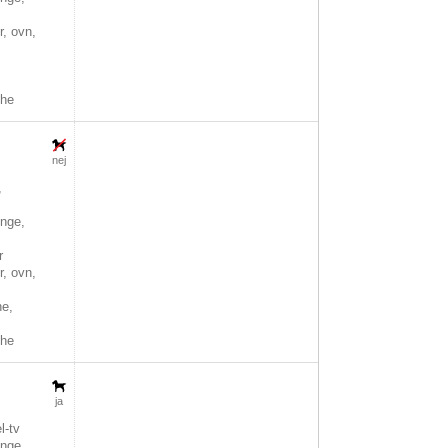
, ovn,
che
nej
,
nge,
r
, ovn,
,
ne,
che
ja
l-tv
nge