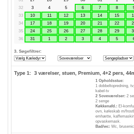
32
3
4
5
6
7
8
33
10
11
12
13
14
15
1
34
17
18
19
20
21
22
2
35
24
25
26
27
28
29
3
36
31
1
2
3
4
5
3. Søgefiltrer:
Type 1: 3 værelser, stuen, Premium,
4+2 pers
, 44
1 Opholdsstue:
1 dobbeltopredning, tv
kabel-tv
2 Soveværelser:
2 se
2 senge
Køkkenafd.:
El-komfu
ovn, køleskab m/frost
emhætte, kaffemaski
opvaskemask.
Bad/wc:
Wc, bruseni