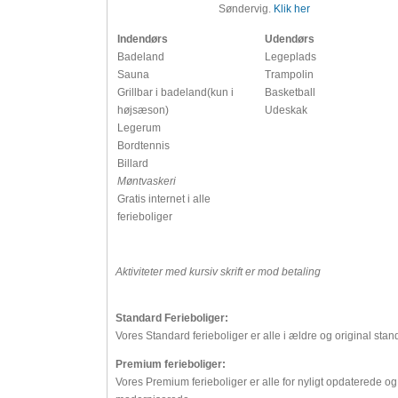
Søndervig.
Klik her
Indendørs
Udendørs
Badeland
Legeplads
Sauna
Trampolin
Grillbar i badeland(kun i
Basketball
højsæson)
Udeskak
Legerum
Bordtennis
Billard
Møntvaskeri
Gratis internet i alle
ferieboliger
Aktiviteter med kursiv skrift er mod betaling
Standard Ferieboliger:
Vores Standard ferieboliger er alle i ældre og original stan
Premium ferieboliger:
Vores Premium ferieboliger er alle for nyligt opdaterede og