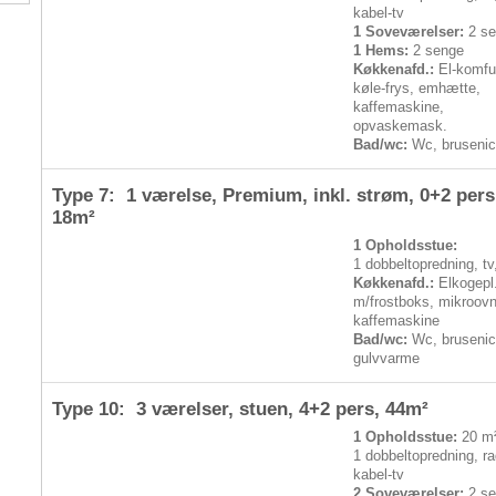
kabel-tv
1 Soveværelser:
2 se
1 Hems:
2 senge
Køkkenafd.:
El-komfur
køle-frys, emhætte,
kaffemaskine,
opvaskemask.
Bad/wc:
Wc, bruseni
Type 7: 1 værelse, Premium, inkl. strøm,
0+2 pers
18m²
1 Opholdsstue:
1 dobbeltopredning, tv
Køkkenafd.:
Elkogepl
m/frostboks, mikroovn
kaffemaskine
Bad/wc:
Wc, brusenic
gulvvarme
Type 10: 3 værelser, stuen,
4+2 pers
, 44m²
1 Opholdsstue:
20 m²
1 dobbeltopredning, rad
kabel-tv
2 Soveværelser:
2 se