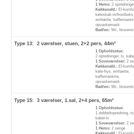
1 Hems:
2 opredninge
Køkkenafd.:
El-komfur
køleskab m/frostboks
emhætte, kaffemaski
opvaskemask.
Bad/wc:
Wc, bruseni
Type 13: 2 værelser, stuen,
2+2 pers
, 44m²
1 Opholdsstue:
2 opredninger, tv, kabe
1 Soveværelser:
2 se
Køkkenafd.:
El-komfur
køle-frys, emhætte,
kaffemaskine,
opvaskemask.
Bad/wc:
Wc, bruseni
Type 15: 3 værelser, 1.sal,
2+4 pers
, 65m²
1 Opholdsstue:
1 dobbeltopredning, tv
kabel-tv
1 Soveværelser:
2 se
1 Hems:
2 senge
Køkkenafd.:
El-komfur