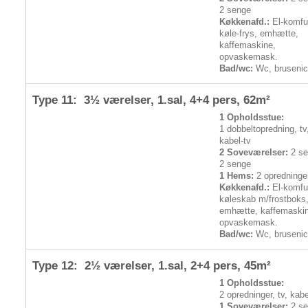
2 senge
Køkkenafd.:
El-komfur
køle-frys, emhætte,
kaffemaskine,
opvaskemask.
Bad/wc:
Wc, bruseni
Type 11: 3½ værelser, 1.sal,
4+4 pers
, 62m²
1 Opholdsstue:
1 dobbeltopredning, tv
kabel-tv
2 Soveværelser:
2 se
2 senge
1 Hems:
2 opredninge
Køkkenafd.:
El-komfur
køleskab m/frostboks
emhætte, kaffemaski
opvaskemask.
Bad/wc:
Wc, bruseni
Type 12: 2½ værelser, 1.sal,
2+4 pers
, 45m²
1 Opholdsstue:
2 opredninger, tv, kabe
1 Soveværelser:
2 se