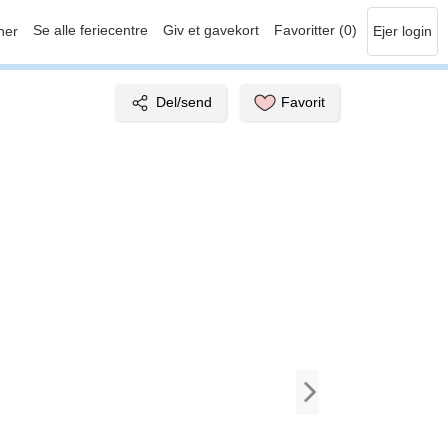
Se alle feriecentre
Giv et gavekort
Favoritter (0)
her
Ejer login