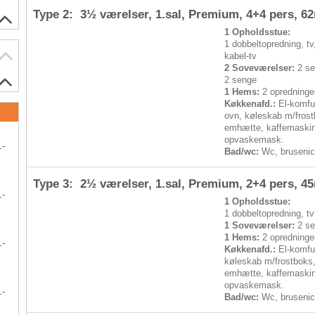
Type 2: 3½ værelser, 1.sal, Premium,
4+4 pers
, 6
1 Opholdsstue:
1 dobbeltopredning, tv
kabel-tv
2 Soveværelser:
2 se
2 senge
1 Hems:
2 opredninge
Køkkenafd.:
El-komfu
ovn, køleskab m/frost
emhætte, kaffemaski
opvaskemask.
1-
Bad/wc:
Wc, bruseni
Type 3: 2½ værelser, 1.sal, Premium,
2+4 pers
, 4
1-
1 Opholdsstue:
1 dobbeltopredning, tv
1 Soveværelser:
2 se
1 Hems:
2 opredninge
1-
Køkkenafd.:
El-komfur
køleskab m/frostboks
emhætte, kaffemaski
opvaskemask.
1-
Bad/wc:
Wc, bruseni