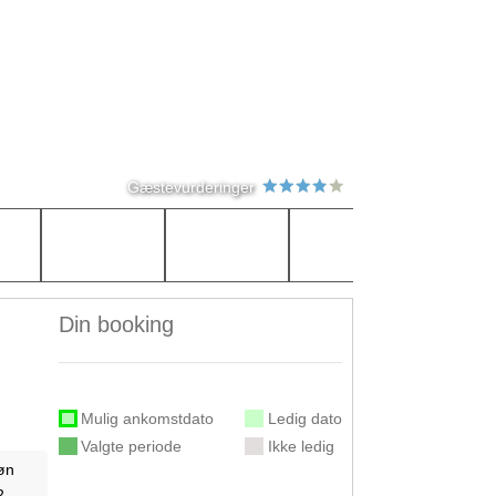
Gæstevurderinger
Din booking
Mulig ankomstdato
Ledig dato
Valgte periode
Ikke ledig
øn
2