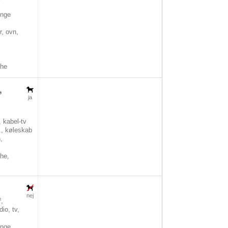
nge
, ovn,
che
,
ja
, kabel-tv
., køleskab
,
he,
nej
,
io, tv,
nge,