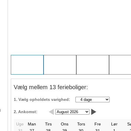
Vælg mellem 13 ferieboliger:
1. Vælg opholdets varighed:
d
2. Ankomst:
Uge
Man
Tirs
Ons
Tors
Fre
Lør
S
31
27
28
29
30
31
1