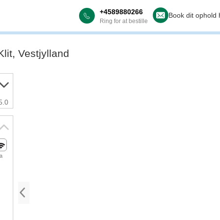
+4589880266
Book dit ophold 
Ring for at bestille
it, Vestjylland
5.0
ja