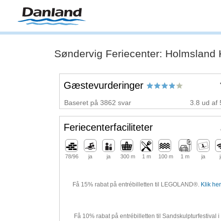
Søndervig Feriecenter: Holmsland Kl
Gæstevurderinger
Baseret på 3862 svar
3.8 ud af 
Feriecenterfaciliteter
78/96
ja
ja
300 m
1 m
100 m
1 m
ja
Få 15% rabat på entrébilletten til LEGOLAND®.
Klik her
Få 10% rabat på entrébilletten til Sandskulpturfestival i