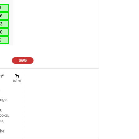
9
6
3
0
6
SØG
m²
ja/nej
,
nge,
r,
boks,
ne,
che