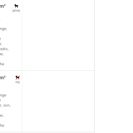
2m²
ja/nej
,
nge,
r
r,
boks,
ne,
che
5m²
nej
nge
r
, ovn,
,
ne,
che