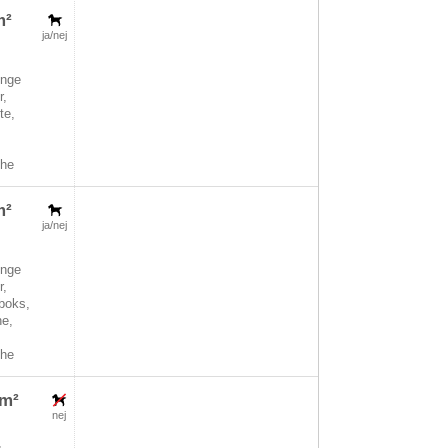
m²
ja/nej
nge
r,
te,
che
m²
ja/nej
nge
r,
boks,
ne,
che
5m²
nej
,