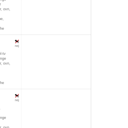
r
, ovn,
,
ne,
che
nej
l-tv
nge
, ovn,
che
nej
,
nge
, ovn,