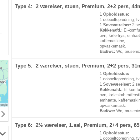
Type 4: 2 værelser, stuen, Premium,
2+2 pers
, 44
1 Opholdsstue:
1 dobbeltopredning, tv
1 Soveværelser:
2 se
Køkkenafd.:
El-komfu
1-
ovn, køle-frys, emhæt
kaffemaskine,
opvaskemask.
Bad/wc:
Wc, bruseni
Type 5: 2 værelser, stuen, Premium,
2+2 pers
, 31
1 Opholdsstue:
1 dobbeltopredning, tv
1 Soveværelser:
2 se
Køkkenafd.:
El-komfu
ovn, køleskab m/frost
emhætte, kaffemaski
opvaskemask.
Bad/wc:
Wc, bruseni
Type 6: 2½ værelser, 1.sal, Premium,
2+4 pers
, 6
1 Opholdsstue:
1 dobbeltopredning, tv