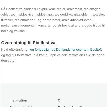
På Ebelfestival finder du nyplukkede æbler, æblemost, æblekager,
æbletræer, æbleskiver, æblesnaps, æbleeddike, glasæbler, trææbler,
filtæbler, æblemalerier - og børneteater, æblekunstværksted,
motionsarrangementer, koncerter og stribevis af andre gode tilbud til
børn og voksne.
Overnatning til Ebelfestival
Hold efterårsferie i
en feriebolig hos Danlands feriecenter i Ebeltoft
og tag til Ebelfestival. Så kan du opleve hele festivalen i alle de dage,
den varer.
Inspiration
Om