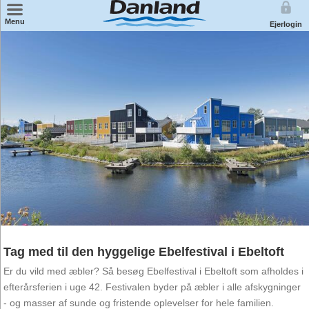
×
Menu
Ejerlogin
Find feriecenter på kort
Wellness
Miniferie
Badeland
Weekendophold
Familieophold
Ferie for 2
Tag med til den hyggelige Ebelfestival i Ebeltoft
Er du vild med æbler? Så besøg Ebelfestival i Ebeltoft som afholdes i
efterårsferien i uge 42. Festivalen byder på æbler i alle afskygninger
- og masser af sunde og fristende oplevelser for hele familien.