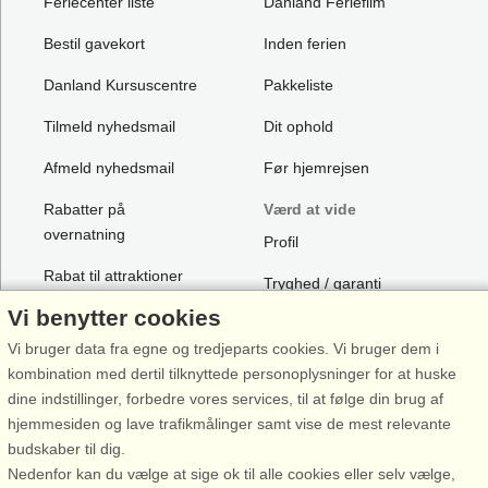
Feriecenter liste
Danland Feriefilm
Bestil gavekort
Inden ferien
Danland Kursuscentre
Pakkeliste
Tilmeld nyhedsmail
Dit ophold
Afmeld nyhedsmail
Før hjemrejsen
Rabatter på
Værd at vide
overnatning
Profil
Rabat til attraktioner
Tryghed / garanti
Vi benytter cookies
Forbehold
Vi bruger data fra egne og tredjeparts cookies. Vi bruger dem i
Support
kombination med dertil tilknyttede personoplysninger for at huske
dine indstillinger, forbedre vores services, til at følge din brug af
Kontakt os
hjemmesiden og lave trafikmålinger samt vise de mest relevante
FAQ
budskaber til dig.
Nedenfor kan du vælge at sige ok til alle cookies eller selv vælge,
FAQ rabatkoder