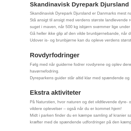
Skandinavisk Dyrepark Djursland
Skandinavisk Dyrepark Djursland er Danmarks mest natur
Stå ansigt til ansigt med verdens største landlevende
suget i maven, når 500 kg isbjørn svømmer lige under
Gå heller ikke glip af den vilde brunbjørnebande, når
Udover is- og brunbjørne kan du opleve verdens største
Rovdyrfodringer
Følg med når guiderne fodrer rovdyrene og oplev deres
havørnefodring.
Dyreparkens guider står altid klar med spændende og l
Ekstra aktiviteter
På Naturstien, hvor naturen og det vildtlevende dyre- og
vildere oplevelser – også når du er kommet hjem!
Midt i parken finder du en kæmpe samling af kranier sa
kræfter med de spændende udfordringer på den kæmpe