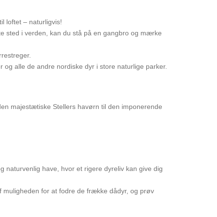
oftet – naturligvis!
este sted i verden, kan du stå på en gangbro og mærke
restreger.
g alle de andre nordiske dyr i store naturlige parker.
den majestætiske Stellers havørn til den imponerende
g naturvenlig have, hvor et rigere dyreliv kan give dig
f muligheden for at fodre de frække dådyr, og prøv