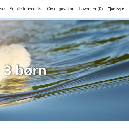
Se alle feriecentre
Giv et gavekort
Favoritter (0)
her
Ejer login
 3 børn