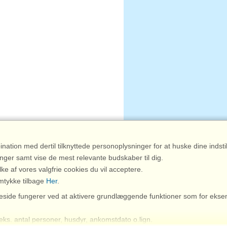
ation med dertil tilknyttede personoplysninger for at huske dine indstil
inger samt vise de mest relevante budskaber til dig.
lke af vores valgfrie cookies du vil acceptere.
amtykke tilbage
Her
.
eside fungerer ved at aktivere grundlæggende funktioner som for eks
.eks. antal personer, husdyr, ankomstdato o.lign.