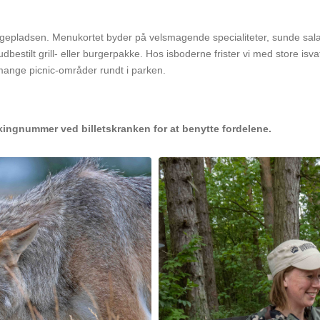
epladsen. Menukortet byder på velsmagende specialiteter, sunde salater
bestilt grill- eller burgerpakke. Hos isboderne frister vi med store isva
ange picnic-områder rundt i parken.
okingnummer ved billetskranken for at benytte fordelene.