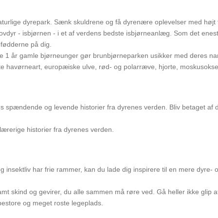
lige dyrepark. Sænk skuldrene og få dyrenære oplevelser med højt til l
 rovdyr - isbjørnen - i et af verdens bedste isbjørneanlæg. Som det en
 fødderne på dig.
 de 1 år gamle bjørneunger gør brunbjørneparken usikker med deres nar
 havørneart, europæiske ulve, rød- og polarræve, hjorte, moskusokser o
 spændende og levende historier fra dyrenes verden. Bliv betaget af 
ærerige historier fra dyrenes verden.
 insektliv har frie rammer, kan du lade dig inspirere til en mere dyre- o
mt skind og gevirer, du alle sammen må røre ved. Gå heller ikke glip a
store og meget roste legeplads.