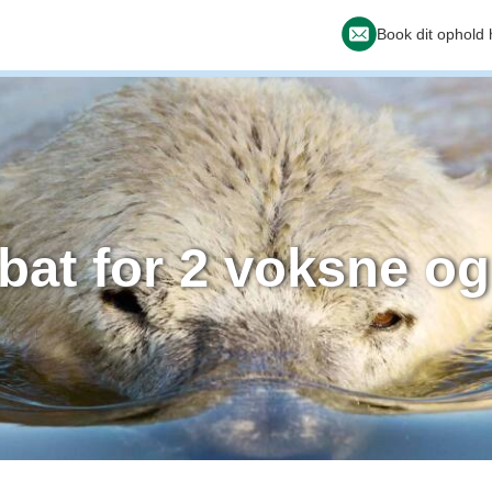
Book dit ophold 
bat for 2 voksne og